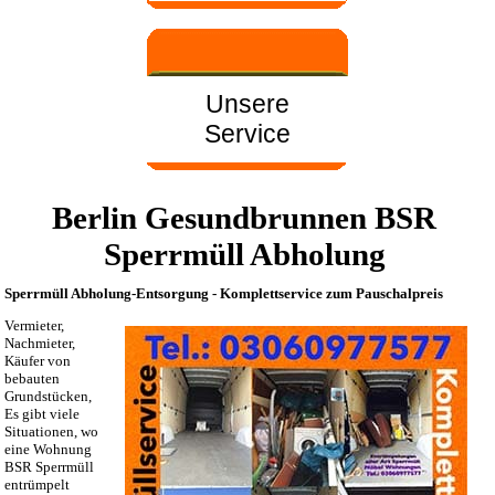
Unsere
Service
Berlin Gesundbrunnen BSR
Sperrmüll Abholung
Sperrmüll Abholung-Entsorgung - Komplettservice zum Pauschalpreis
Vermieter,
Nachmieter,
Käufer von
bebauten
Grundstücken,
Es gibt viele
Situationen, wo
eine Wohnung
BSR Sperrmüll
entrümpelt