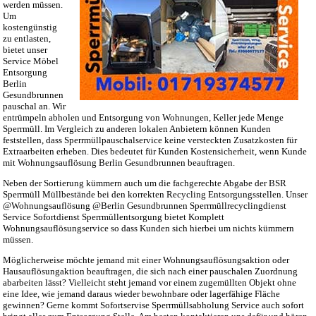
werden müssen.
Um
kostengünstig
zu entlasten,
bietet unser
Service Möbel
Entsorgung
Berlin
Gesundbrunnen
pauschal an. Wir
entrümpeln abholen und Entsorgung von Wohnungen, Keller jede Menge
Sperrmüll. Im Vergleich zu anderen lokalen Anbietern können Kunden
feststellen, dass Sperrmüllpauschalservice keine versteckten Zusatzkosten für
Extraarbeiten erheben. Dies bedeutet für Kunden Kostensicherheit, wenn Kunde
mit Wohnungsauflösung Berlin Gesundbrunnen beauftragen.
Neben der Sortierung kümmern auch um die fachgerechte Abgabe der BSR
Sperrmüll Müllbestände bei den korrekten Recycling Entsorgungsstellen. Unser
@Wohnungsauflösung @Berlin Gesundbrunnen Sperrmüllrecyclingdienst
Service Sofortdienst Sperrmüllentsorgung bietet Komplett
Wohnungsauflösungservice so dass Kunden sich hierbei um nichts kümmern
müssen.
Möglicherweise möchte jemand mit einer Wohnungsauflösungsaktion oder
Hausauflösungaktion beauftragen, die sich nach einer pauschalen Zuordnung
abarbeiten lässt? Vielleicht steht jemand vor einem zugemüllten Objekt ohne
eine Idee, wie jemand daraus wieder bewohnbare oder lagerfähige Fläche
gewinnen? Gerne kommt Sofortservise Sperrmüllsabholung Service auch sofort