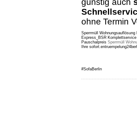
günstig auch
Schnellservi
ohne Termin V
Sperrmüll Wohnungsauflösung B
Express_BSR Komplettservice p
Pauschalpreis
Sperrmüll Wohnu
Ihre sofort.entruempelung24berl
#SofaBerlin